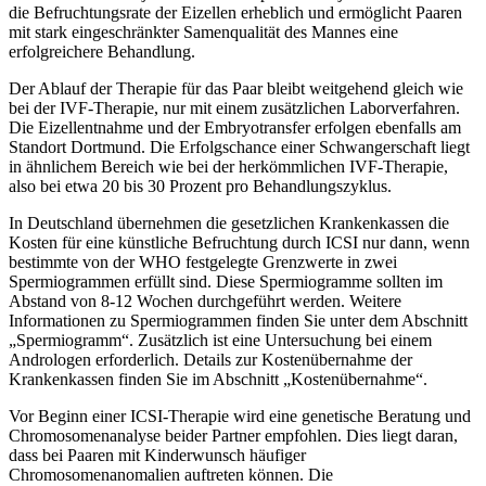
die Befruchtungsrate der Eizellen erheblich und ermöglicht Paaren
mit stark eingeschränkter Samenqualität des Mannes eine
erfolgreichere Behandlung.
Der Ablauf der Therapie für das Paar bleibt weitgehend gleich wie
bei der IVF-Therapie, nur mit einem zusätzlichen Laborverfahren.
Die Eizellentnahme und der Embryotransfer erfolgen ebenfalls am
Standort Dortmund. Die Erfolgschance einer Schwangerschaft liegt
in ähnlichem Bereich wie bei der herkömmlichen IVF-Therapie,
also bei etwa 20 bis 30 Prozent pro Behandlungszyklus.
In Deutschland übernehmen die gesetzlichen Krankenkassen die
Kosten für eine künstliche Befruchtung durch ICSI nur dann, wenn
bestimmte von der WHO festgelegte Grenzwerte in zwei
Spermiogrammen erfüllt sind. Diese Spermiogramme sollten im
Abstand von 8-12 Wochen durchgeführt werden. Weitere
Informationen zu Spermiogrammen finden Sie unter dem Abschnitt
„Spermiogramm“. Zusätzlich ist eine Untersuchung bei einem
Andrologen erforderlich. Details zur Kostenübernahme der
Krankenkassen finden Sie im Abschnitt „Kostenübernahme“.
Vor Beginn einer ICSI-Therapie wird eine genetische Beratung und
Chromosomenanalyse beider Partner empfohlen. Dies liegt daran,
dass bei Paaren mit Kinderwunsch häufiger
Chromosomenanomalien auftreten können. Die