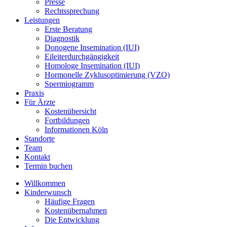
Presse
Rechtssprechung
Leistungen
Erste Beratung
Diagnostik
Donogene Insemination (IUI)
Eileiterdurchgängigkeit
Homologe Insemination (IUI)
Hormonelle Zyklusoptimierung (VZO)
Spermiogramm
Praxis
Für Ärzte
Kostenübersicht
Fortbildungen
Informationen Köln
Standorte
Team
Kontakt
Termin buchen
Willkommen
Kinderwunsch
Häufige Fragen
Kostenübernahmen
Die Entwicklung