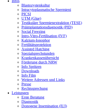
Infos
Blastozystenkultur
Intracytoplasmatische Spermieni
PICSI
UTM (Glue)
Testikuläre Spermienextraktion (TESE)
Präimplantationsdiagnostik (PID)
Social Freezing
Intro-Vitro-Fertilisation (IVF)
Kalzium-Ionophor
Fertilitätsprotektion
Assisted Hatching
Spezialsprechstunden
Krankenkassenübersicht
Förderung durch NRW
Info Spritzen
Downloads
Info Film
Weitere Adressen und Links
Presse
Rechtssprechung
Leistungen
Erste Beratung
Diagnostik
Donogene Insemination (IUI)