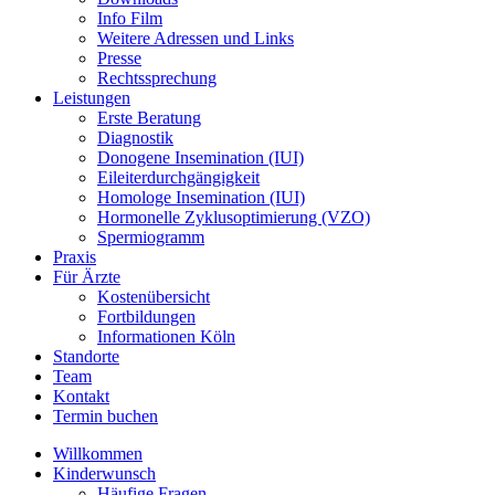
Info Film
Weitere Adressen und Links
Presse
Rechtssprechung
Leistungen
Erste Beratung
Diagnostik
Donogene Insemination (IUI)
Eileiterdurchgängigkeit
Homologe Insemination (IUI)
Hormonelle Zyklusoptimierung (VZO)
Spermiogramm
Praxis
Für Ärzte
Kostenübersicht
Fortbildungen
Informationen Köln
Standorte
Team
Kontakt
Termin buchen
Willkommen
Kinderwunsch
Häufige Fragen