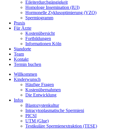
Eileiterdurchgängigkeit
Homologe Insemination (IUI)
Hormonelle Zyklusoptimierung (VZO)
Spermiogramm
Praxis
Für Ärzte
Kostenübersicht
Fortbildungen
Informationen Köln
Standorte
Team
Kontakt
Termin buchen
Willkommen
Kinderwunsch
Häufige Fragen
Kostenübernahmen
Die Entwicklung
Infos
Blastozystenkultur
Intracytoplasmatische Spermieni
PICSI
UTM (Glue)
Testikuläre Spermienextraktion (TESE)