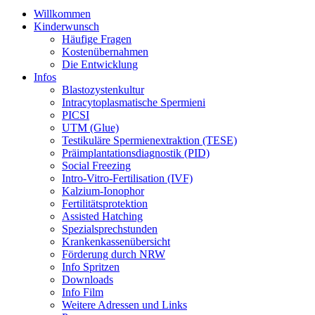
Willkommen
Kinderwunsch
Häufige Fragen
Kostenübernahmen
Die Entwicklung
Infos
Blastozystenkultur
Intracytoplasmatische Spermieni
PICSI
UTM (Glue)
Testikuläre Spermienextraktion (TESE)
Präimplantationsdiagnostik (PID)
Social Freezing
Intro-Vitro-Fertilisation (IVF)
Kalzium-Ionophor
Fertilitätsprotektion
Assisted Hatching
Spezialsprechstunden
Krankenkassenübersicht
Förderung durch NRW
Info Spritzen
Downloads
Info Film
Weitere Adressen und Links