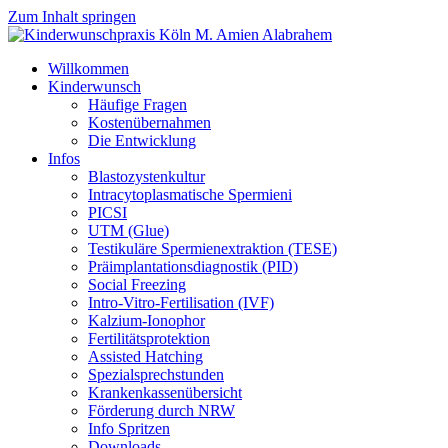
Zum Inhalt springen
Willkommen
Kinderwunsch
Häufige Fragen
Kostenübernahmen
Die Entwicklung
Infos
Blastozystenkultur
Intracytoplasmatische Spermieni
PICSI
UTM (Glue)
Testikuläre Spermienextraktion (TESE)
Präimplantationsdiagnostik (PID)
Social Freezing
Intro-Vitro-Fertilisation (IVF)
Kalzium-Ionophor
Fertilitätsprotektion
Assisted Hatching
Spezialsprechstunden
Krankenkassenübersicht
Förderung durch NRW
Info Spritzen
Downloads