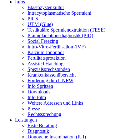
Infos
Blastozystenkultur
Intracytoplasmatische Spermieni
PICSI
UTM (Glue)
Testikuläre Spermienextraktion (TESE)
Präimplantationsdiagnostik (PID)
Social Freezing
Intro-Vitro-Fertilisation (IVF)
Kalzium-Ionophor
Fertilitätsprotektion
Assisted Hatching
Spezialsprechstunden
Krankenkassenübersicht
Förderung durch NRW
Info Spritzen
Downloads
Info Film
Weitere Adressen und Links
Presse
Rechtssprechung
Leistungen
Erste Beratung
Diagnostik
Donogene Insemination (IUI)