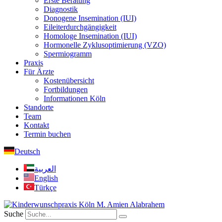
Erste Beratung
Diagnostik
Donogene Insemination (IUI)
Eileiterdurchgängigkeit
Homologe Insemination (IUI)
Hormonelle Zyklusoptimierung (VZO)
Spermiogramm
Praxis
Für Ärzte
Kostenübersicht
Fortbildungen
Informationen Köln
Standorte
Team
Kontakt
Termin buchen
Deutsch
العربية
English
Türkçe
Suche