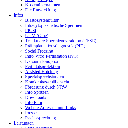
Kostenübernahmen
Die Entwicklung
Infos
Blastozystenkultur
Intracytoplasmatische Spermieni
PICSI
UTM (Glue)
Testikuläre Spermienextraktion (TESE)
Präimplantationsdiagnostik (PID)
Social Freezing
Intro-Vitro-Fertilisation (IVF)
Kalzium-Ionophor
Fertilitätsprotektion
Assisted Hatching
Spezialsprechstunden
Krankenkassenübersicht
Förderung durch NRW
Info Spritzen
Downloads
Info Film
Weitere Adressen und Links
Presse
Rechtssprechung
Leistungen