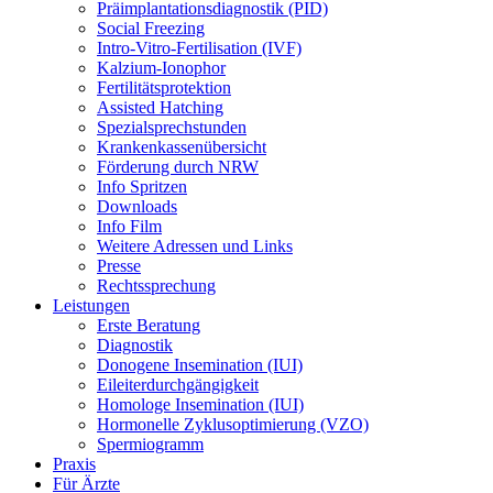
Präimplantationsdiagnostik (PID)
Social Freezing
Intro-Vitro-Fertilisation (IVF)
Kalzium-Ionophor
Fertilitätsprotektion
Assisted Hatching
Spezialsprechstunden
Krankenkassenübersicht
Förderung durch NRW
Info Spritzen
Downloads
Info Film
Weitere Adressen und Links
Presse
Rechtssprechung
Leistungen
Erste Beratung
Diagnostik
Donogene Insemination (IUI)
Eileiterdurchgängigkeit
Homologe Insemination (IUI)
Hormonelle Zyklusoptimierung (VZO)
Spermiogramm
Praxis
Für Ärzte